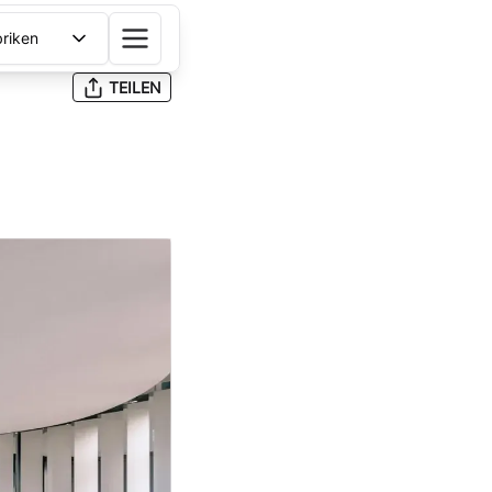
riken
TEILEN